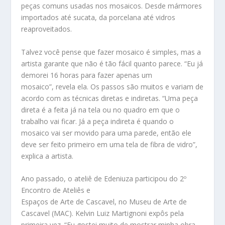
peças comuns usadas nos mosaicos. Desde mármores
importados até sucata, da porcelana até vidros
reaproveitados.
Talvez você pense que fazer mosaico é simples, mas a
artista garante que não é tão fácil quanto parece. “Eu já
demorei 16 horas para fazer apenas um
mosaico”, revela ela. Os passos são muitos e variam de
acordo com as técnicas diretas e indiretas. “Uma peça
direta é a feita já na tela ou no quadro em que o
trabalho vai ficar. Já a peça indireta é quando o
mosaico vai ser movido para uma parede, então ele
deve ser feito primeiro em uma tela de fibra de vidro”,
explica a artista.
Ano passado, o ateliê de Edeniuza participou do 2º
Encontro de Ateliês e
Espaços de Arte de Cascavel, no Museu de Arte de
Cascavel (MAC). Kelvin Luiz Martignoni expôs pela
primeira vez. “Eu gostei muito de mostrar minha obra,