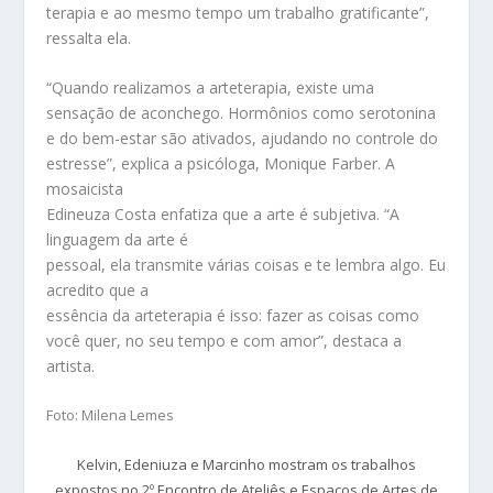
terapia e ao mesmo tempo um trabalho gratificante”,
ressalta ela.
“Quando realizamos a arteterapia, existe uma
sensação de aconchego. Hormônios como serotonina
e do bem-estar são ativados, ajudando no controle do
estresse”, explica a psicóloga, Monique Farber. A
mosaicista
Edineuza Costa enfatiza que a arte é subjetiva. “A
linguagem da arte é
pessoal, ela transmite várias coisas e te lembra algo. Eu
acredito que a
essência da arteterapia é isso: fazer as coisas como
você quer, no seu tempo e com amor”, destaca a
artista.
Foto: Milena Lemes
Kelvin, Edeniuza e Marcinho mostram os trabalhos
expostos no 2º Encontro de Ateliês e Espaços de Artes de