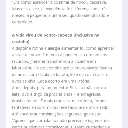
“Era como aprender a cozinhar de novo”, descreve.
Mas desta vez, a experiência fez diferença: aos três
meses, a pequena já tinha seu quadro identificado e
controlado.
A vida virou de ponta-cabeça (inclusive na
cozinha)
A daptar a rotina à alergia alimentar foi como aprender
a viver de novo. Em meio à pandemia, com poucos
recursos, Jheniffer transformou a cozinha em
laboratório. Testou combinações improváveis: farinha
de arroz com fécula de batata, leite de coco caseiro,
ovos de chia. Cada acerto era uma vitória.
Anos depois, para amamentar Bella, a mãe cortou
leite, ovo e trigo da própria dieta – e emagreceu
drasticamente. E mais uma vez, na cozinha, foram
tentativas erros e muitas receitas que deram errado.
Até encontrar combinações seguras e gostosas.
“Aprendi que comida boa não precisa de ingredientes
caros ou técnicas complicadas. É sobre criatividade e