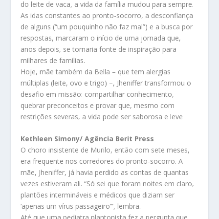
do leite de vaca, a vida da família mudou para sempre.
As idas constantes ao pronto-socorro, a desconfiança
de alguns (“um pouquinho não faz mal”) e a busca por
respostas, marcaram o início de uma jornada que,
anos depois, se tornaria fonte de inspiração para
milhares de famílias.
Hoje, mãe também da Bella – que tem alergias
múltiplas (leite, ovo e trigo) –, Jheniffer transformou o
desafio em missão: compartilhar conhecimento,
quebrar preconceitos e provar que, mesmo com
restrições severas, a vida pode ser saborosa e leve
Kethleen Simony/ Agência Berit Press
O choro insistente de Murilo, então com sete meses,
era frequente nos corredores do pronto-socorro. A
mãe, Jheniffer, já havia perdido as contas de quantas
vezes estiveram ali. “Só sei que foram noites em claro,
plantões intermináveis e médicos que diziam ser
‘apenas um vírus passageiro’”, lembra.
Até que uma pediatra plantonista fez a pergunta que